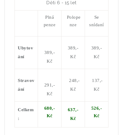
Děti 6 - 15 let
Plná
Polope
Se
penze
nze
snídaní
Ubytov
389,-
389,-
389,-
ání
Kč
Kč
Kč
Stravov
248,
-
137,-
291,-
ání
Kč
Kč
Kč
680
,-
526,-
Celkem
637,-
K
č
K
č
:
K
č