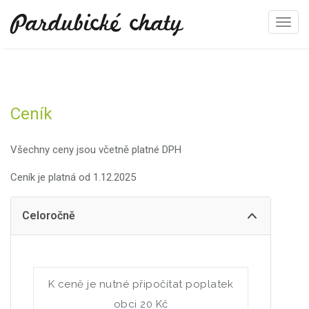
Pardubické chaty
T
o
g
g
l
Ceník
e
n
a
Všechny ceny jsou včetně platné DPH
v
Ceník je platná od 1.12.2025
i
g
a
Celoročně
t
i
o
n
K ceně je nutné připočítat poplatek
obci 20 Kč