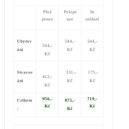
Plná
Polope
Se
penze
nze
snídaní
Ubytov
544,-
544,-
544,-
ání
Kč
Kč
Kč
Stravov
331,
-
175,-
412,-
ání
Kč
Kč
Kč
956
,-
719,-
Celkem
875,-
K
č
K
č
:
K
č