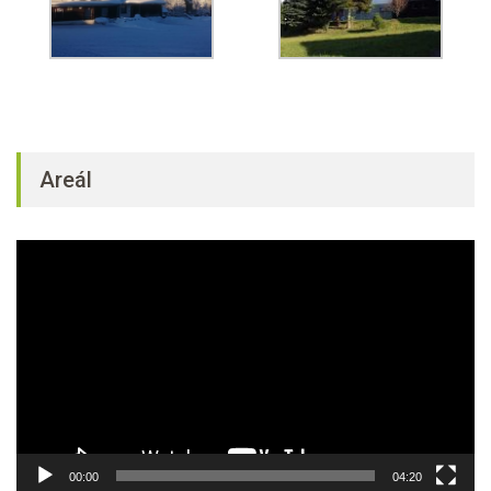
Areál
Video
přehrávač
00:00
04:20