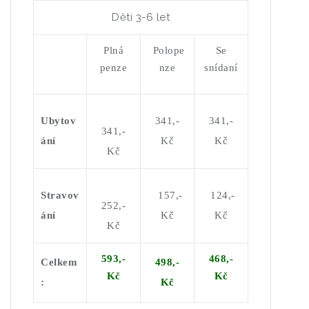
Děti 3-6 let
Plná
Polope
Se
penze
nze
snídaní
Ubytov
341,-
341,-
341,-
ání
Kč
Kč
Kč
Stravov
157,
-
124,-
252,-
ání
Kč
Kč
Kč
593
,-
468,-
Celkem
498,-
K
č
K
č
:
K
č