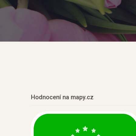
Protokol o kvalitě vody
Výrok o shodě:
V limitovaných ukazatelích nebylo zjištěno překročen
závazných limitních hodnot (typ MH a NMH) daných
platnou legislativou
(zdrojem pro vydání výroku o shodě).
Doporučené hodnoty (typ DH) a mezní hodnoty (typ
MH*) nejsou předmětem výroku o shodě.