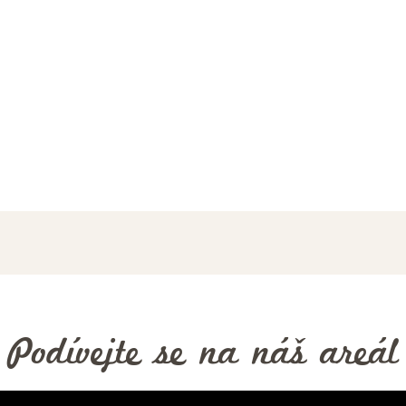
Komu se u nás líbilo
Několik recenzí našich hostů