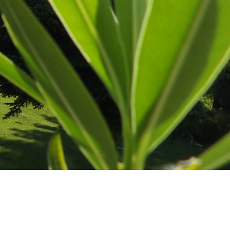
Zajímavosti v okolí
Tipy na výlety
Více
čního vyžití (vlastní vlek, půjčovna kol atd.)