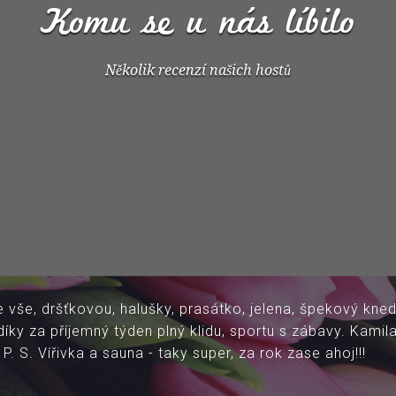
Jídelní lístek – Vepřové hody
V