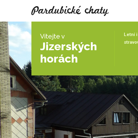
Pardubické chaty
Letní 
Vítejte v
stravo
Jizerských
horách
Co umíme profesionálně? Zajistit celopobyto
t
Pro školy
W