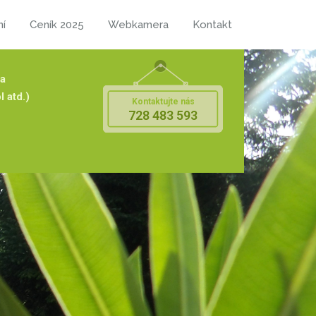
ní
Ceník 2025
Webkamera
Kontakt
 a
l atd.)
Kontaktujte nás
728 483 593
zíme pro školy v přírodě, lyžařské výcviky a
l.
Okolí