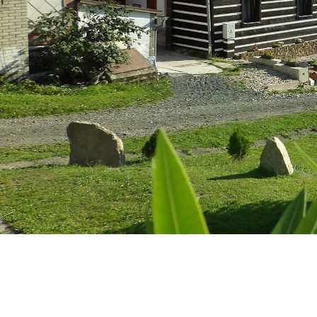
Školy v přírodě
Ozdravné pobyty
Rekreace
Tábory
Lyžařské výcviky
Více
Letní i zimní rekreace pro školy i rodiny s d