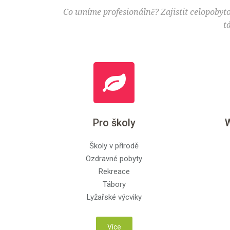
Wellness
pro hosty je k dispozici sauna
a vířivka pro 4 osoby