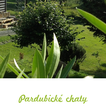
Sauna a vířivka
Podívejte se
Masážní sprcha
jak to u
Vodní skluzavka
nás
Plážový volejbal
aktuálně vypadá
Naukovací trampolína
Dětské hřiště
Více
Více
Co vám nabízíme
ětmi. Komplexní ubytovací a stravovací služby. Možnost rekrea