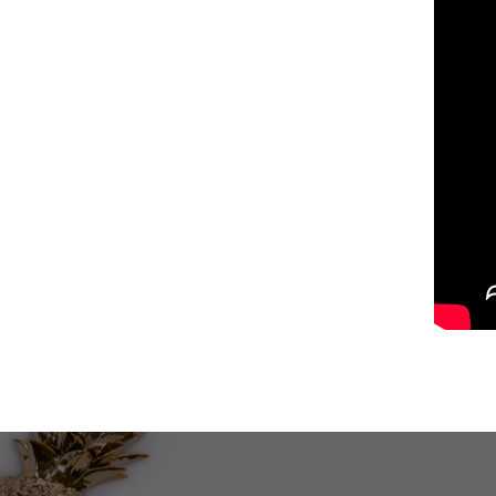
Jirko a Jano- ochutnali jsme
laskomin...velký obdiv a 