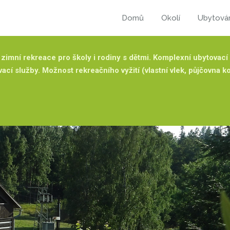
Domů
Okolí
Ubytová
i zimní rekreace pro školy i rodiny s dětmi. Komplexní ubytovací
vací služby. Možnost rekreačního vyžití (vlastní vlek, půjčovna ko
Pardubické chaty
vý program pro školy v přírodě, ozdravné pobyty a tábory.Nabí
ábory trvající 6 dní a více. Možnost dohody přepravy zavazade
ellness a zábava
Webkamera