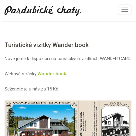
Pardubické chaty
T
o
g
g
l
Turistické vizitky Wander book
e
n
Nově jsme k dispozici i na turistických vizitkách WANDER CARD
a
v
Webové stránky
Wander book
i
g
Seženete je u nás za 15 Kč
a
t
i
o
n