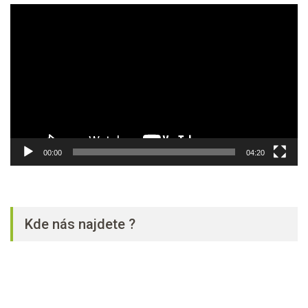
Video
přehrávač
00:00
04:20
Kde nás najdete ?