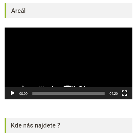
Areál
Video
přehrávač
00:00
04:20
Kde nás najdete ?