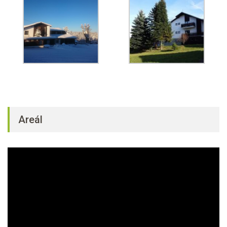
Areál
Video
přehrávač