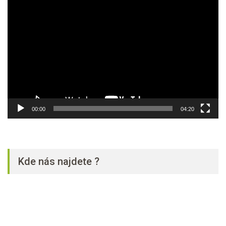
Video
přehrávač
00:00
04:20
Kde nás najdete ?