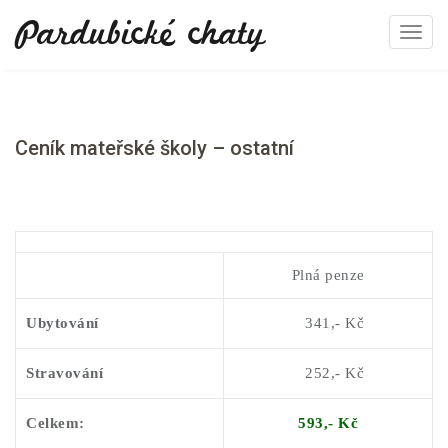
Pardubické chaty
T
o
g
g
l
Ceník mateřské školy – ostatní
e
n
a
v
i
Plná penze
g
a
Ubytování
341,- Kč
t
i
Stravování
252,- Kč
o
n
Celkem:
593
,- K
č