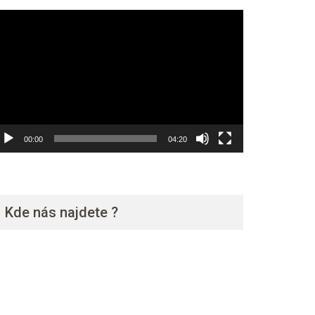
ideo
ehrávač
00:00
04:20
Kde nás najdete ?